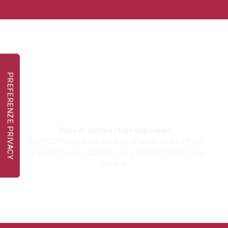
Senza limiti di
tempo & traffico
Stufo di contare i Giga disponibili?
Con YOO! non ci sono mai limiti di tempo né di traffico!
Fai quello che vuoi, quando vuoi, a canone invariato. Per
sempre.